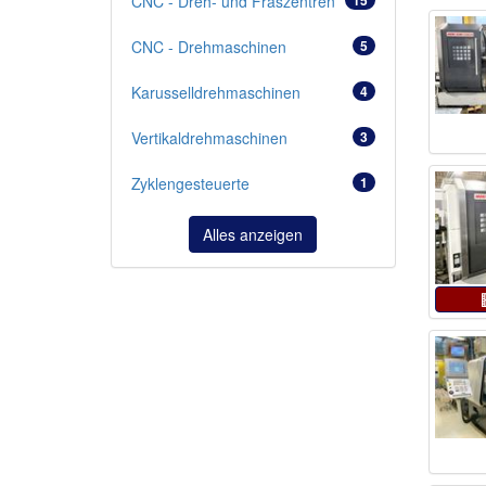
CNC - Dreh- und Fräszentren
CNC - Drehmaschinen
5
Karusselldrehmaschinen
4
Vertikaldrehmaschinen
3
Zyklengesteuerte
1
Alles anzeigen