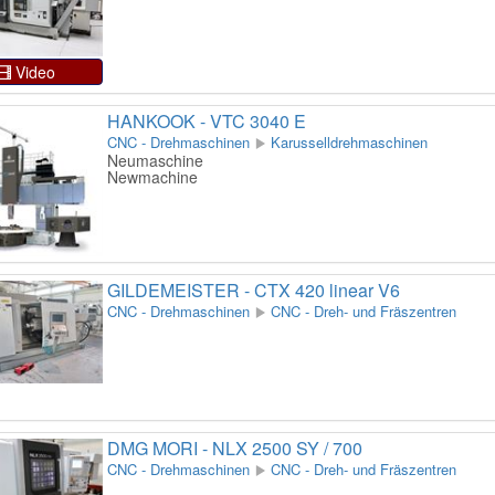
Video
HANKOOK - VTC 3040 E
CNC - Drehmaschinen
Karusselldrehmaschinen
Neumaschine
Newmachine
GILDEMEISTER - CTX 420 linear V6
CNC - Drehmaschinen
CNC - Dreh- und Fräszentren
DMG MORI - NLX 2500 SY / 700
CNC - Drehmaschinen
CNC - Dreh- und Fräszentren