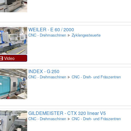
WEILER - E 60 / 2000
CNC - Drehmaschinen
Zyklengesteuerte
Video
INDEX - G 250
CNC - Drehmaschinen
CNC - Dreh- und Fräszentren
GILDEMEISTER - CTX 320 linear V5
CNC - Drehmaschinen
CNC - Dreh- und Fräszentren