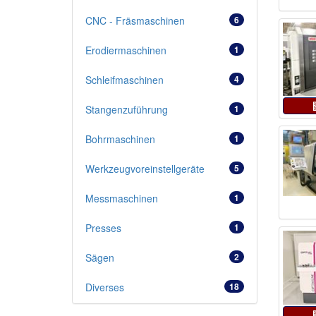
CNC - Fräsmaschinen
6
Erodiermaschinen
1
Schleifmaschinen
4
Stangenzuführung
1
Bohrmaschinen
1
Werkzeugvoreinstellgeräte
5
Messmaschinen
1
Presses
1
Sägen
2
Diverses
18