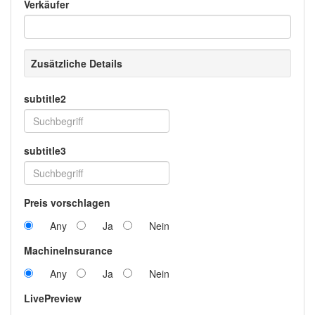
Verkäufer
Zusätzliche Details
subtitle2
subtitle3
Preis vorschlagen
Any
Ja
Nein
MachineInsurance
Any
Ja
Nein
LivePreview