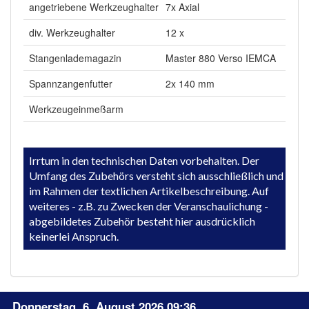
angetriebene Werkzeughalter
7x Axial
div. Werkzeughalter
12 x
Stangenlademagazin
Master 880 Verso IEMCA
Spannzangenfutter
2x 140 mm
Werkzeugeinmeßarm
Irrtum in den technischen Daten vorbehalten. Der
Umfang des Zubehörs versteht sich ausschließlich und
im Rahmen der textlichen Artikelbeschreibung. Auf
weiteres - z.B. zu Zwecken der Veranschaulichung -
abgebildetes Zubehör besteht hier ausdrücklich
keinerlei Anspruch.
Donnerstag, 6. August 2026 09:36