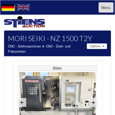
Menu
MORI SEIKI - NZ 1500 T2Y
CNC - Drehmaschinen
CNC - Dreh- und
Options
Fräszentren
Bilder