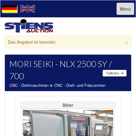
Menu
×
Das Angebot ist beendet.
MORI SEIKI - NLX 2500 SY /
700
Options
CNC - Drehmaschinen
CNC - Dreh- und Fräszentren
Bilder