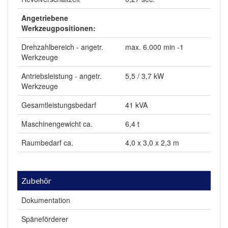
Angetriebene
Werkzeugpositionen:
Drehzahlbereich - angetr.
max. 6.000 min -1
Werkzeuge
Antriebsleistung - angetr.
5,5 / 3,7 kW
Werkzeuge
Gesamtleistungsbedarf
41 kVA
Maschinengewicht ca.
6,4 t
Raumbedarf ca.
4,0 x 3,0 x 2,3 m
Zubehör
Dokumentation
Späneförderer