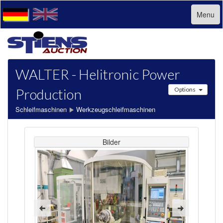
Menu
WALTER - Helitronic Power
Production
Options
Schleifmaschinen
Werkzeugschleifmaschinen
Bilder