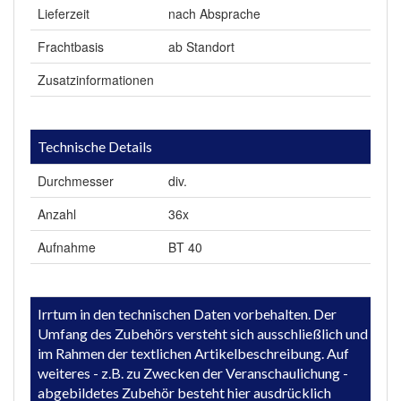
Lieferzeit
nach Absprache
Frachtbasis
ab Standort
Zusatzinformationen
Technische Details
Durchmesser
div.
Anzahl
36x
Aufnahme
BT 40
Irrtum in den technischen Daten vorbehalten. Der
Umfang des Zubehörs versteht sich ausschließlich und
im Rahmen der textlichen Artikelbeschreibung. Auf
weiteres - z.B. zu Zwecken der Veranschaulichung -
abgebildetes Zubehör besteht hier ausdrücklich