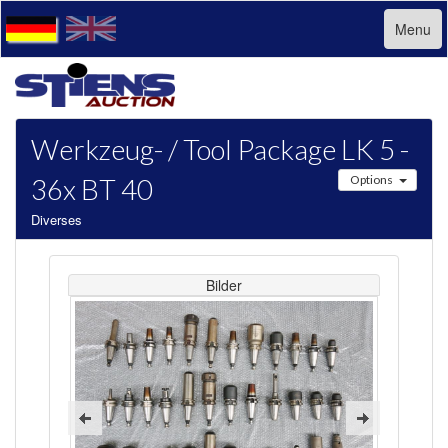
Menu
Werkzeug- / Tool Package LK 5 -
36x BT 40
Options
Diverses
Bilder