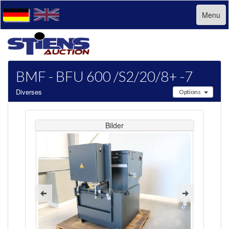
Menu
BMF - BFU 600 /S2/20/8+ -7
Diverses
Options
Bilder