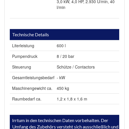
3,0 kW, 4,0 HP, 2.930 U/min, 40
l/min
Technische Details
Literleistung
600 l
Pumpendruck
8 / 20 bar
Steuerung
Schütze / Contactors
Gesamtleistungsbedarf
- kW
Maschinengewicht ca.
450 kg
Raumbedarf ca.
1,2 x 1,8 x 1,6 m
Irrtum in den technischen Daten vorbehalten. Der
Umfang des Zubehörs versteht sich ausschließlich und