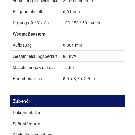
Vorschubgeschwindigkeit
20.000 mm/min
Eingabefeinheit
0,01 mm
Eilgang ( X / Y / Z )
100 / 50 / 50 m/min
Wegmeßsystem
Auflösung
0,001 mm
Gesamtleistungsbedarf
60 kVA
Maschinengewicht ca.
12,5 t
Raumbedarf ca.
6,0 x 3,7 x 2,9 m
Zubehör
Dokumentation
Späneförderer
Kühlmitteleinrichtung