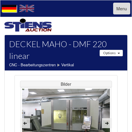
Menu
DECKEL MAHO - DMF 220
linear
Options
CNC - Bearbeitungszentren
Vertikal
Bilder