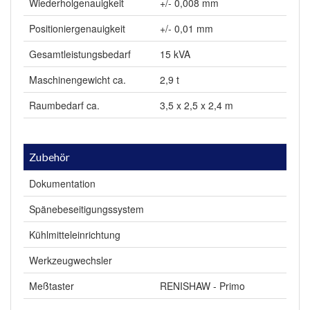
Wiederholgenauigkeit
+/- 0,008 mm
Positioniergenauigkeit
+/- 0,01 mm
Gesamtleistungsbedarf
15 kVA
Maschinengewicht ca.
2,9 t
Raumbedarf ca.
3,5 x 2,5 x 2,4 m
Zubehör
Dokumentation
Spänebeseitigungssystem
Kühlmitteleinrichtung
Werkzeugwechsler
Meßtaster
RENISHAW - Primo