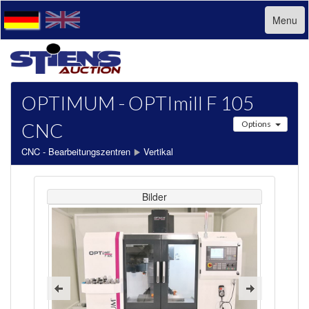
Menu
OPTIMUM - OPTImill F 105
CNC
Options
CNC - Bearbeitungszentren
Vertikal
Bilder