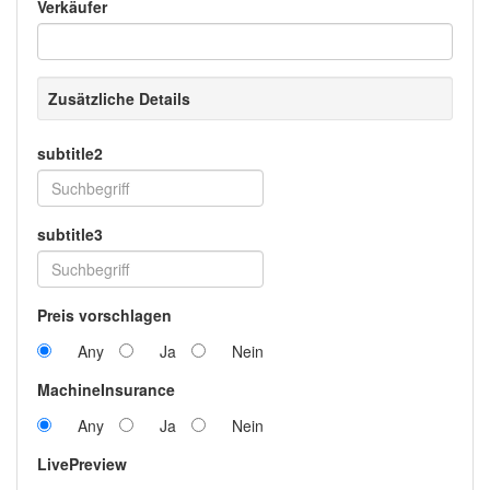
Verkäufer
Zusätzliche Details
subtitle2
subtitle3
Preis vorschlagen
Any
Ja
Nein
MachineInsurance
Any
Ja
Nein
LivePreview