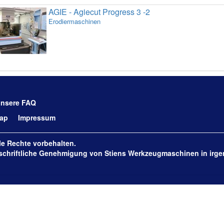
AGIE - Agiecut Progress 3 -2
Erodiermaschinen
unsere
FAQ
map
Impressum
e Rechte vorbehalten.
e schriftliche Genehmigung von Stiens Werkzeugmaschinen in irge